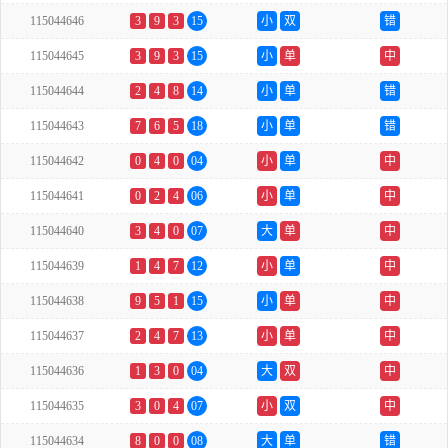
115044646
3
9
3
15
小
双
错
115044645
3
9
3
15
小
单
中
115044644
2
4
8
14
小
单
错
115044643
7
6
5
18
小
单
错
115044642
0
4
0
04
小
单
中
115044641
0
2
4
06
小
单
中
115044640
3
4
0
07
大
单
中
115044639
1
4
7
12
小
单
中
115044638
9
5
1
15
小
单
中
115044637
2
4
7
13
小
单
中
115044636
1
3
0
04
大
双
中
115044635
3
0
4
07
小
双
中
115044634
8
0
0
08
大
单
错