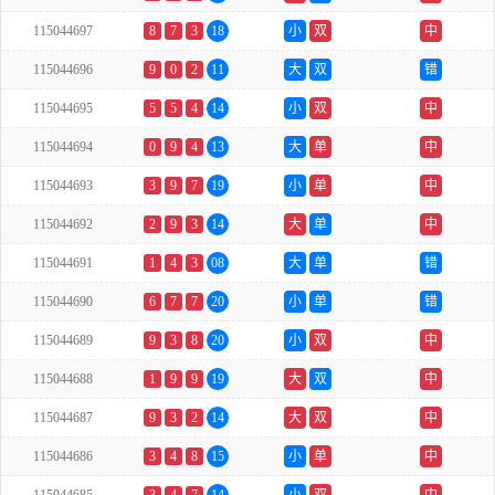
115044697
8
7
3
18
小
双
中
115044696
9
0
2
11
大
双
错
115044695
5
5
4
14
小
双
中
115044694
0
9
4
13
大
单
中
115044693
3
9
7
19
小
单
中
115044692
2
9
3
14
大
单
中
115044691
1
4
3
08
大
单
错
115044690
6
7
7
20
小
单
错
115044689
9
3
8
20
小
双
中
115044688
1
9
9
19
大
双
中
115044687
9
3
2
14
大
双
中
115044686
3
4
8
15
小
单
中