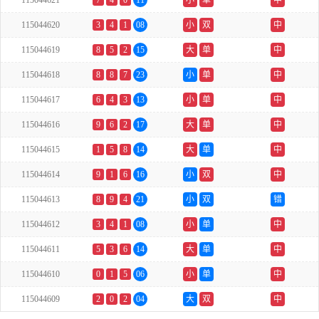
115044621
7
4
0
11
小
单
中
115044620
3
4
1
08
小
双
中
115044619
8
5
2
15
大
单
中
115044618
8
8
7
23
小
单
中
115044617
6
4
3
13
小
单
中
115044616
9
6
2
17
大
单
中
115044615
1
5
8
14
大
单
中
115044614
9
1
6
16
小
双
中
115044613
8
9
4
21
小
双
错
115044612
3
4
1
08
小
单
中
115044611
5
3
6
14
大
单
中
115044610
0
1
5
06
小
单
中
115044609
2
0
2
04
大
双
中