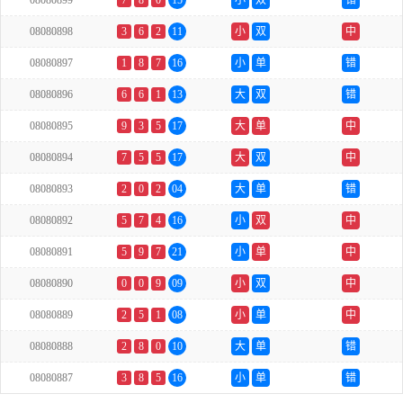
08080899
7
8
0
15
小
双
错
08080898
3
6
2
11
小
双
中
08080897
1
8
7
16
小
单
错
08080896
6
6
1
13
大
双
错
08080895
9
3
5
17
大
单
中
08080894
7
5
5
17
大
双
中
08080893
2
0
2
04
大
单
错
08080892
5
7
4
16
小
双
中
08080891
5
9
7
21
小
单
中
08080890
0
0
9
09
小
双
中
08080889
2
5
1
08
小
单
中
08080888
2
8
0
10
大
单
错
08080887
3
8
5
16
小
单
错