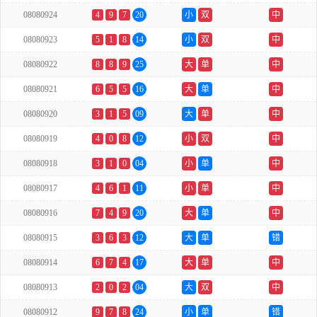
08080924
4
9
7
20
小
双
中
08080923
5
1
8
14
小
双
中
08080922
8
8
9
25
大
单
中
08080921
6
5
5
16
大
单
中
08080920
3
1
5
09
大
单
中
08080919
4
0
8
12
小
双
中
08080918
3
1
0
04
小
单
中
08080917
4
6
1
11
小
单
中
08080916
7
4
9
20
大
单
中
08080915
3
6
3
12
大
单
错
08080914
6
7
4
17
大
单
中
08080913
2
0
2
04
大
双
中
08080912
9
7
8
24
小
单
错