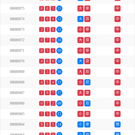
08080975
6
6
3
15
大
单
中
08080974
2
6
4
12
大
双
中
08080973
2
3
8
13
小
单
中
08080972
0
7
9
16
大
双
中
08080971
0
5
4
09
小
单
中
08080970
4
0
6
10
大
双
中
08080969
5
3
8
16
大
双
中
08080968
4
5
4
13
小
双
中
08080967
1
9
7
17
大
单
中
08080966
0
7
2
09
小
双
中
08080965
5
3
5
13
小
单
中
08080964
9
0
5
14
小
单
错