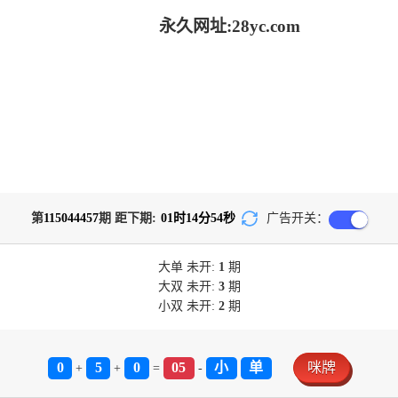
永久网址:28yc.com
第
115044457
期 距下期:
01
时
14
分
54
秒
广告开关：
大单
未开:
1
期
大双
未开:
3
期
小双
未开:
2
期
0
5
0
05
小
单
咪牌
+
+
=
-