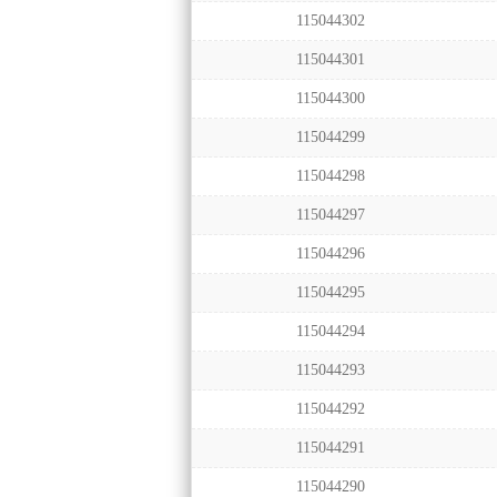
115044302
115044301
115044300
115044299
115044298
115044297
115044296
115044295
115044294
115044293
115044292
115044291
115044290