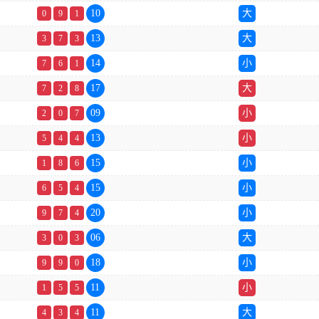
10
大
0
9
1
13
大
3
7
3
14
小
7
6
1
17
大
7
2
8
09
小
2
0
7
13
小
5
4
4
15
小
1
8
6
15
小
6
5
4
20
小
9
7
4
06
大
3
0
3
18
小
9
9
0
11
小
1
5
5
11
大
4
3
4