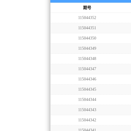
期号
115044352
115044351
115044350
115044349
115044348
115044347
115044346
115044345
115044344
115044343
115044342
115044341