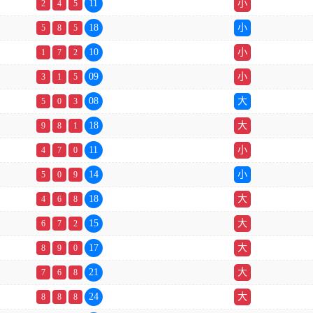
11
小
2
4
5
18
小
5
8
5
10
小
1
7
2
09
小
3
1
5
08
大
5
0
3
18
大
9
8
1
11
小
4
7
0
14
小
5
0
9
18
大
4
6
8
15
大
6
7
2
17
大
8
9
0
21
大
7
6
8
24
大
8
8
8