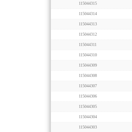
115044315
115044314
115044313
115044312
115044311
115044310
115044309
115044308
115044307
115044306
115044305
115044304
115044303