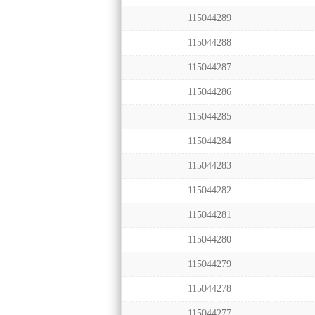
115044289
115044288
115044287
115044286
115044285
115044284
115044283
115044282
115044281
115044280
115044279
115044278
115044277