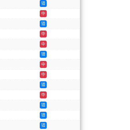
错
中
错
中
中
错
中
中
错
中
错
错
错