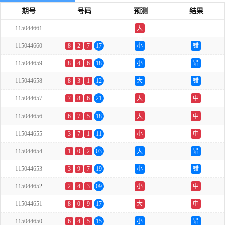
期号
号码
预测
结果
115044661
---
大
---
双
115044660
8
2
7
17
小
错
115044659
8
4
6
18
小
错
115044658
8
3
1
12
大
错
115044657
7
8
6
21
大
中
115044656
6
7
5
18
大
中
115044655
3
7
1
11
小
中
115044654
1
0
2
03
大
错
115044653
3
9
7
19
小
错
115044652
2
4
3
09
小
中
115044651
8
0
9
17
大
中
115044650
6
4
5
15
小
错