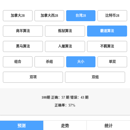
加拿大28
加拿大西28
台湾28
比特币28
商羊算法
炼狱算法
霸道算法
黑马算法
人屠算法
不羁算法
组合
杀组
大小
单双
双项
双组
100期 正确：57 期 错误：43 期
正确率：57%
预测
走势
统计