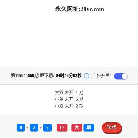
永久网址:28yc.com
第
115044660
期 距下期:
04
时
46
分
02
秒
广告开关：
大双
未开:
1
期
小单
未开:
5
期
小双
未开:
2
期
8
2
7
17
大
单
咪牌
+
+
=
-