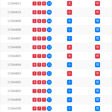
115044611
5
3
6
14
大
中
115044610
0
1
5
06
小
中
115044609
2
0
2
04
大
错
115044608
5
8
1
14
小
错
115044607
5
9
7
21
小
错
115044606
9
6
8
23
大
中
115044605
7
7
5
19
大
中
115044604
8
7
0
15
小
错
115044603
1
2
9
12
小
中
115044602
8
4
6
18
小
错
115044601
7
5
8
20
小
错
115044600
6
4
7
17
小
错
115044599
9
7
2
18
小
错