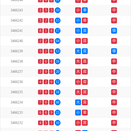
3466244
3
0
8
11
小
单
中
3466243
2
5
3
10
小
单
中
3466242
5
2
8
15
小
单
中
3466241
8
1
8
17
小
双
错
3466240
2
2
0
04
小
双
中
3466239
5
2
6
13
大
双
错
3466238
2
6
8
16
大
双
中
3466237
3
9
8
20
大
双
中
3466236
4
2
6
12
小
双
中
3466235
7
8
3
18
大
双
中
3466234
7
0
1
08
大
双
中
3466233
6
8
9
23
小
单
中
3466232
4
5
1
10
小
双
中