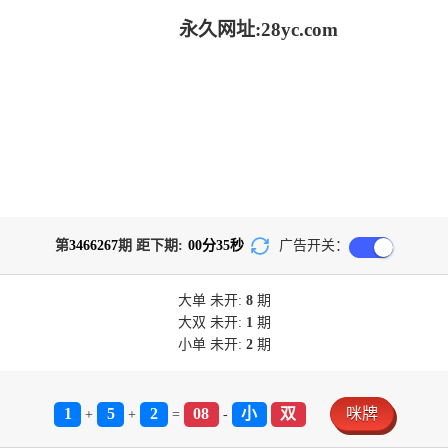
永久网址:28yc.com
第
3466267
期 距下期:
00
分
34
秒
广告开关：
大单
未开:
8
期
大双
未开:
1
期
小单
未开:
2
期
1
5
2
08
小
双
咪牌
+
+
=
-