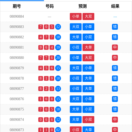
期号
号码
预测
结果
08090884
---
小单
大双
---
08090883
7
0
5
12
大双
小单
错
08090882
4
7
7
18
大单
小双
错
08090881
9
6
4
19
小双
大单
中
08090880
7
7
6
20
小单
大双
中
08090879
4
5
6
15
大双
小单
错
08090878
8
1
9
18
小双
大单
错
08090877
8
2
3
13
小双
大单
错
08090876
1
6
8
15
大双
小单
错
08090875
7
6
5
18
大单
小双
错
08090874
0
6
6
12
大单
小双
中
08090873
1
1
0
02
小双
大单
中