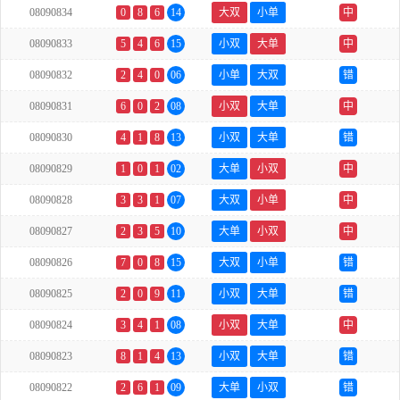
08090834
0
8
6
14
大双
小单
中
08090833
5
4
6
15
小双
大单
中
08090832
2
4
0
06
小单
大双
错
08090831
6
0
2
08
小双
大单
中
08090830
4
1
8
13
小双
大单
错
08090829
1
0
1
02
大单
小双
中
08090828
3
3
1
07
大双
小单
中
08090827
2
3
5
10
大单
小双
中
08090826
7
0
8
15
大双
小单
错
08090825
2
0
9
11
小双
大单
错
08090824
3
4
1
08
小双
大单
中
08090823
8
1
4
13
小双
大单
错
08090822
2
6
1
09
大单
小双
错