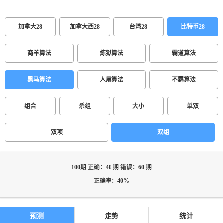
加拿大28
加拿大西28
台湾28
比特币28
商羊算法
炼狱算法
霸道算法
黑马算法
人屠算法
不羁算法
组合
杀组
大小
单双
双项
双组
100期 正确：40 期 错误：60 期
正确率：40%
预测
走势
统计