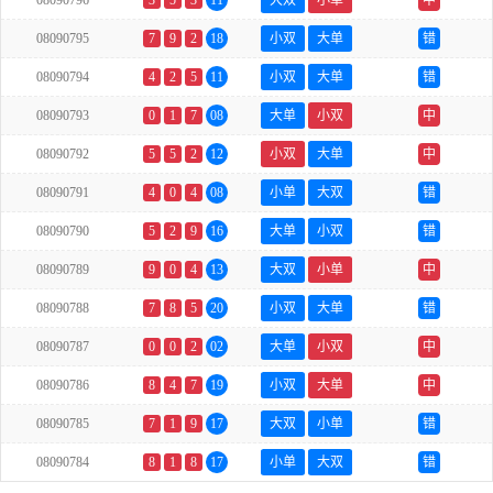
08090796
3
5
3
11
大双
小单
中
08090795
7
9
2
18
小双
大单
错
08090794
4
2
5
11
小双
大单
错
08090793
0
1
7
08
大单
小双
中
08090792
5
5
2
12
小双
大单
中
08090791
4
0
4
08
小单
大双
错
08090790
5
2
9
16
大单
小双
错
08090789
9
0
4
13
大双
小单
中
08090788
7
8
5
20
小双
大单
错
08090787
0
0
2
02
大单
小双
中
08090786
8
4
7
19
小双
大单
中
08090785
7
1
9
17
大双
小单
错
08090784
8
1
8
17
小单
大双
错