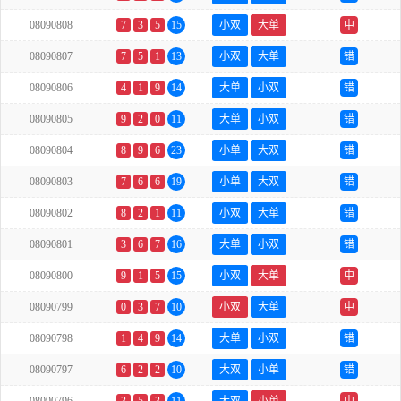
08090808
7
3
5
15
小双
大单
中
08090807
7
5
1
13
小双
大单
错
08090806
4
1
9
14
大单
小双
错
08090805
9
2
0
11
大单
小双
错
08090804
8
9
6
23
小单
大双
错
08090803
7
6
6
19
小单
大双
错
08090802
8
2
1
11
小双
大单
错
08090801
3
6
7
16
大单
小双
错
08090800
9
1
5
15
小双
大单
中
08090799
0
3
7
10
小双
大单
中
08090798
1
4
9
14
大单
小双
错
08090797
6
2
2
10
大双
小单
错