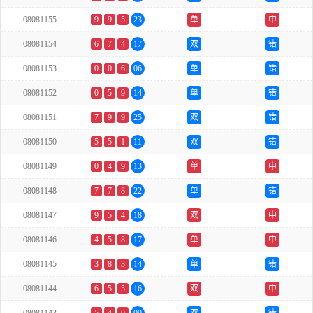
08081155
9
9
5
23
单
中
08081154
6
7
4
17
双
错
08081153
0
0
6
06
单
错
08081152
0
5
9
14
单
错
08081151
7
9
9
25
双
错
08081150
5
5
1
11
双
错
08081149
0
4
9
13
单
中
08081148
7
7
8
22
单
错
08081147
9
5
4
18
双
中
08081146
4
5
8
17
单
中
08081145
3
8
3
14
单
错
08081144
6
5
5
16
双
中